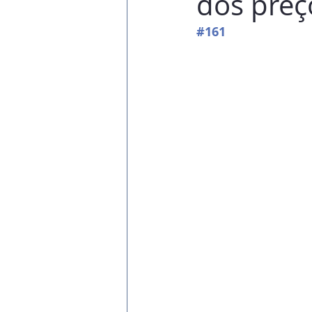
dos preç
#161