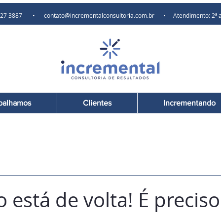
) 97627 3887 •
contato@incrementalconsultoria.com.br
• Atendimento: 2ª a 6ª
balhamos
Clientes
Incrementando
o está de volta! É precis