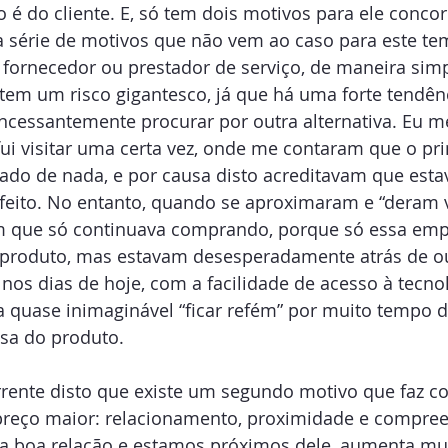
o é do cliente. E, só tem dois motivos para ele concor
a série de motivos que não vem ao caso para este te
 fornecedor ou prestador de serviço, de maneira simpl
 tem um risco gigantesco, já que há uma forte tendên
incessantemente procurar por outra alternativa. Eu 
ui visitar uma certa vez, onde me contaram que o prin
ado de nada, e por causa disto acreditavam que esta
sfeito. No entanto, quando se aproximaram e “deram v
am que só continuava comprando, porque só essa emp
o produto, mas estavam desesperadamente atrás de o
nos dias de hoje, com a facilidade de acesso à tecnol
a quase inimaginável “ficar refém” por muito tempo 
usa do produto.
rente disto que existe um segundo motivo que faz c
preço maior: relacionamento, proximidade e compre
 boa relação e estamos próximos dele, aumenta mui