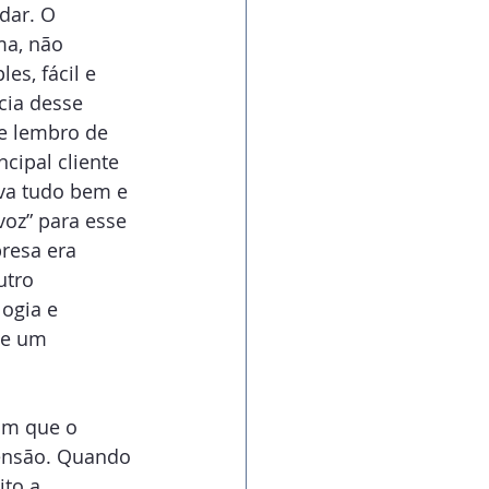
dar. O 
ma, não 
es, fácil e 
cia desse 
me lembro de 
cipal cliente 
va tudo bem e 
oz” para esse 
resa era 
utro 
ogia e 
de um 
om que o 
ensão. Quando 
to a 