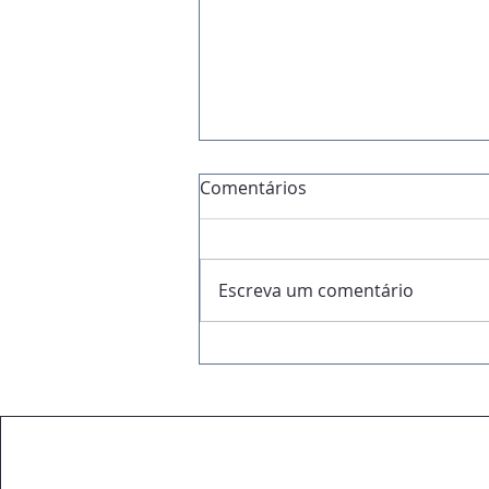
Comentários
Escreva um comentário
Análise de Viabilidade:
antes de investir, é
essencial fazer conta.