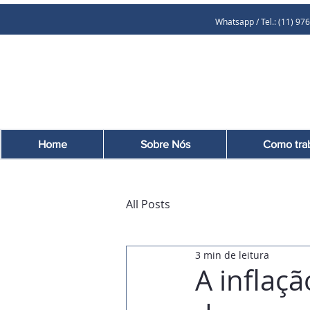
Whatsapp / Tel.: (11
Home
Sobre Nós
Como tra
All Posts
3 min de leitura
A inflaçã