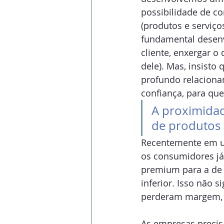
possibilidade de c
(produtos e serviç
fundamental desenv
cliente, enxergar o
dele). Mas, insisto
profundo relaciona
confiança, para qu
A proximidad
de produtos 
Recentemente em um
os consumidores já
premium para a de 
inferior. Isso não 
perderam margem, m
As empresas precisa