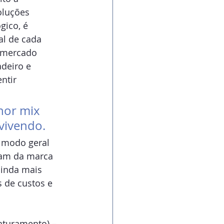
oluções 
ico, é 
al de cada 
o mercado 
deiro e 
ntir 
hor mix 
vivendo.
 modo geral 
ram da marca 
ainda mais 
 de custos e 
aturamento) – 