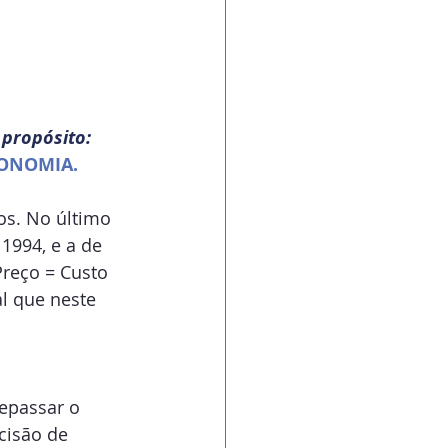
propósito:
ONOMIA.
os. No último 
1994, e a de 
Preço = Custo 
l que neste 
 
epassar o 
isão de 