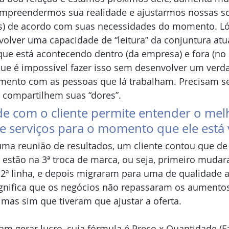
ompreendermos sua realidade e ajustarmos nossas s
os) de acordo com suas necessidades do momento. Lóg
olver uma capacidade de “leitura” da conjuntura atu
 que está acontecendo dentro (da empresa) e fora (n
 que é impossível fazer isso sem desenvolver um verda
mento com as pessoas que lá trabalham. Precisam se
e compartilhem suas “dores”.
e com o cliente permite entender o mel
e serviços para o momento que ele está 
a reunião de resultados, um cliente contou que de
 estão na 3ª troca de marca, ou seja, primeiro muda
2ª linha, e depois migraram para uma de qualidade 
significa que os negócios não repassaram os aumentos
as sim que tiveram que ajustar a oferta.
m gerar lucro, cuja fórmula é Preço x Quantidade (F