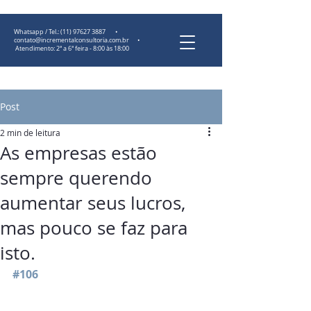
Whatsapp / Tel.:
(11) 97627 3887
•
contato@incrementalconsultoria.com.br
•
Atendimento: 2ª a 6ª feira - 8:00 às 18:00
Post
2 min de leitura
As empresas estão
sempre querendo
aumentar seus lucros,
mas pouco se faz para
isto.
#106