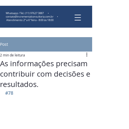
Whatsapp / Tel.:
(11) 97627 3887
•
contato@incrementalconsultoria.com.br
•
Atendimento: 2ª a 6ª feira - 8:00 às 18:00
Post
2 min de leitura
As informações precisam
contribuir com decisões e
resultados.
#78