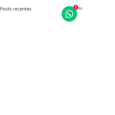
1
Posts recentes
Ver tudo
Comentários