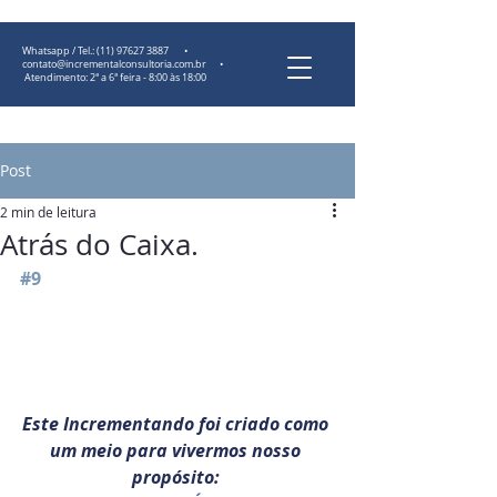
Whatsapp / Tel.:
(11) 97627 3887
•
contato@incrementalconsultoria.com.br
•
Atendimento: 2ª a 6ª feira - 8:00 às 18:00
Post
2 min de leitura
Atrás do Caixa.
#9
Este Incrementando foi criado como 
um meio para vivermos nosso 
propósito: