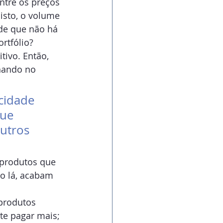
ntre os preços 
isto, o volume 
de que não há 
rtfólio? 
tivo. Então, 
hando no 
cidade 
que 
utros 
produtos que 
do lá, acabam 
produtos 
te pagar mais; 