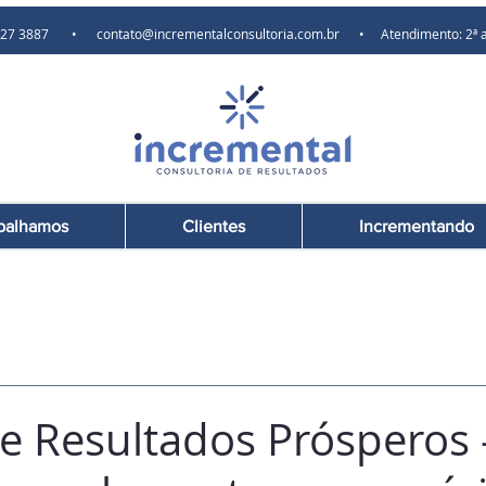
) 97627 3887 •
contato@incrementalconsultoria.com.br
• Atendimento: 2ª a 6ª
balhamos
Clientes
Incrementando
e Resultados Prósperos 