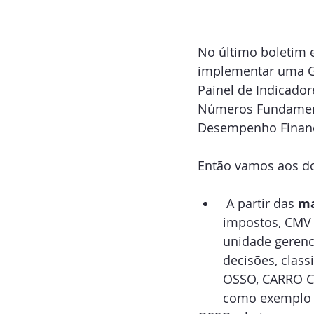
No último boletim e
implementar uma Ge
Painel de Indicador
Números Fundamenta
Desempenho Finance
Então vamos aos do
 A partir das 
ma
impostos, CMV e
unidade gerenc
decisões, class
OSSO, CARRO CH
como exemplo 