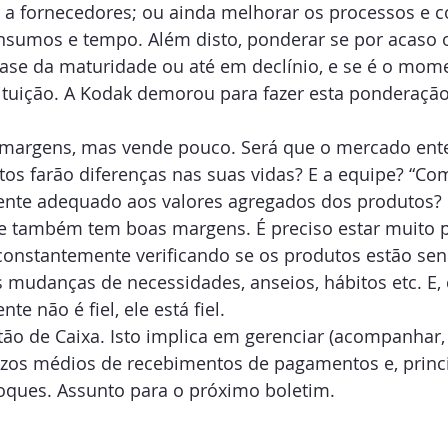
o a fornecedores; ou ainda melhorar os processos e 
insumos e tempo. Além disto, ponderar se por acaso 
fase da maturidade ou até em declínio, e se é o mom
tuição. A Kodak demorou para fazer esta ponderação
margens, mas vende pouco. Será que o mercado ent
os farão diferenças nas suas vidas? E a equipe? “Com
ente adequado aos valores agregados dos produtos?
 e também tem boas margens. É preciso estar muito 
 constantemente verificando se os produtos estão se
 mudanças de necessidades, anseios, hábitos etc. E,
te não é fiel, ele está fiel.
ão de Caixa. Isto implica em gerenciar (acompanhar, a
razos médios de recebimentos de pagamentos e, princ
toques. Assunto para o próximo boletim.