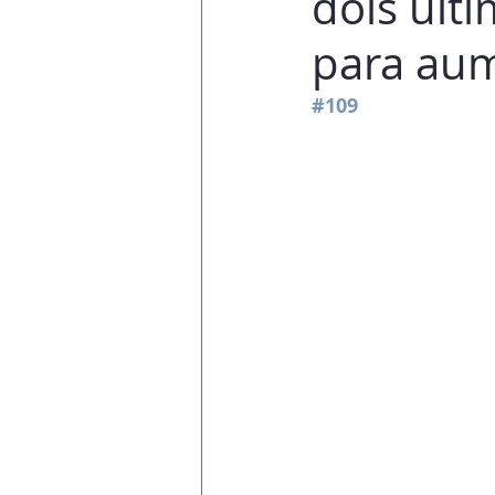
dois últ
para aum
#109