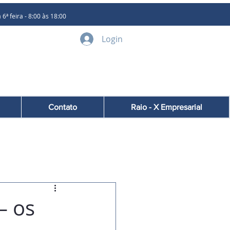
 feira - 8:00 às 18:00
Login
Contato
Raio - X Empresarial
– os