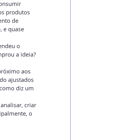
consumir 
os produtos 
ento de 
, e quase 
endeu o 
prou a ideia? 
próximo aos 
ndo ajustados 
 como diz um 
nalisar, criar 
ipalmente, o 