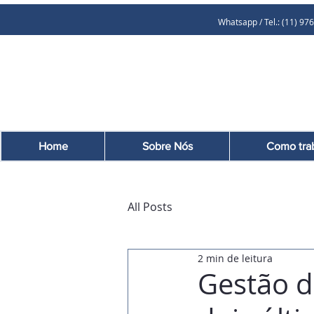
Whatsapp / Tel.: (11
Home
Sobre Nós
Como tra
All Posts
2 min de leitura
Gestão d