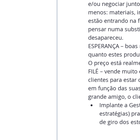
e/ou negociar junt
menos: materiais, 
estão entrando na 
pensar numa substi
desapareceu.
ESPERANÇA – boas 
quanto estes produt
O preço está realm
FILÉ – vende muito
clientes para estar
em função das suas
grande amigo, o clien
Implante a Gest
estratégias) p
de giro dos es