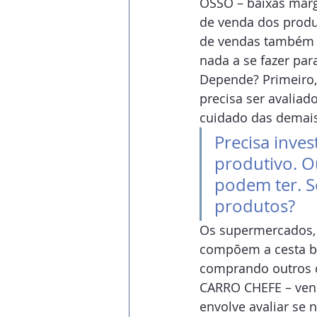
OSSO – baixas marg
de venda dos produ
de vendas também é
nada a se fazer par
Depende? Primeiro, 
precisa ser avalia
cuidado das demais
Precisa inve
produtivo. Ou
podem ter. S
produtos?
Os supermercados, 
compõem a cesta bás
comprando outros 
CARRO CHEFE – vend
envolve avaliar se 