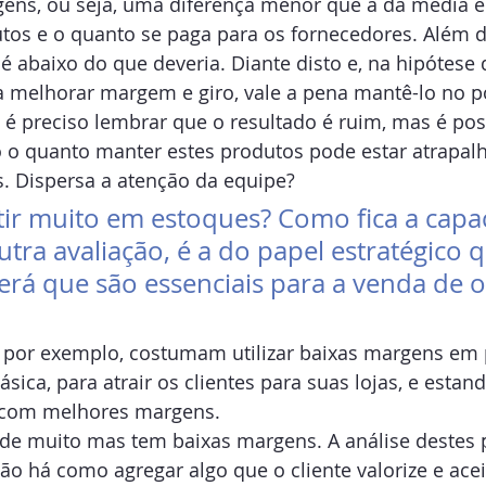
ens, ou seja, uma diferença menor que a da média e
tos e o quanto se paga para os fornecedores. Além d
 abaixo do que deveria. Diante disto e, na hipótese 
a melhorar margem e giro, vale a pena mantê-lo no po
é preciso lembrar que o resultado é ruim, mas é posi
do o quanto manter estes produtos pode estar atrapal
. Dispersa a atenção da equipe?
stir muito em estoques? Como fica a capa
tra avaliação, é a do papel estratégico 
erá que são essenciais para a venda de o
por exemplo, costumam utilizar baixas margens em 
ica, para atrair os clientes para suas lojas, e estan
com melhores margens.
e muito mas tem baixas margens. A análise destes 
não há como agregar algo que o cliente valorize e acei