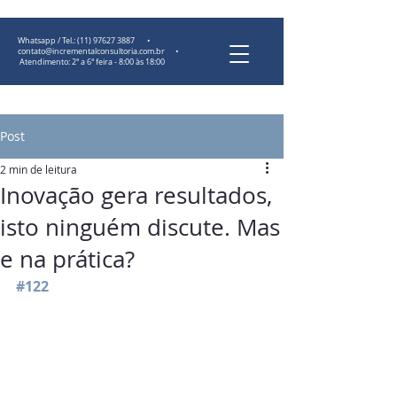
Whatsapp / Tel.:
(11) 97627 3887
•
contato@incrementalconsultoria.com.br
•
Atendimento: 2ª a 6ª feira - 8:00 às 18:00
Post
2 min de leitura
Inovação gera resultados,
isto ninguém discute. Mas
e na prática?
#122