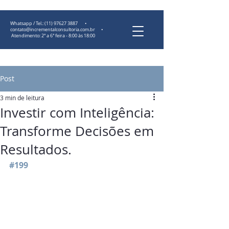
Whatsapp / Tel.:
(11) 97627 3887
•
contato@incrementalconsultoria.com.br
•
Atendimento: 2ª a 6ª feira - 8:00 às 18:00
Post
3 min de leitura
Investir com Inteligência:
Transforme Decisões em
Resultados.
#199