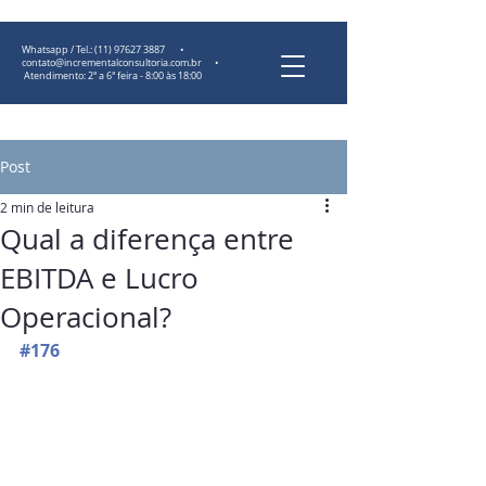
Whatsapp / Tel.:
(11) 97627 3887
•
contato@incrementalconsultoria.com.br
•
Atendimento: 2ª a 6ª feira - 8:00 às 18:00
Post
2 min de leitura
Qual a diferença entre
EBITDA e Lucro
Operacional?
#176