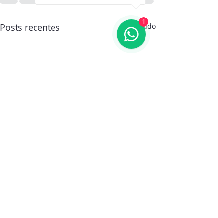
1
Posts recentes
Ver tudo