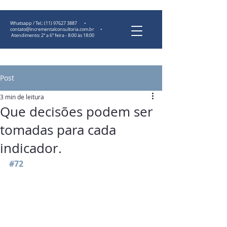
Whatsapp / Tel.:
(11) 97627 3887
•
contato@incrementalconsultoria.com.br
•
Atendimento: 2ª a 6ª feira - 8:00 às 18:00
Post
3 min de leitura
Que decisões podem ser
tomadas para cada
indicador.
#72