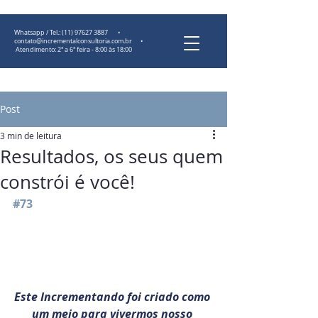
Whatsapp / Tel.:
(11) 97627 3887
•
contato@incrementalconsultoria.com.br
•
Atendimento: 2ª a 6ª feira - 8:00 às 18:00
Post
3 min de leitura
Resultados, os seus quem
constrói é você!
#73
Este Incrementando foi criado como 
um meio para vivermos nosso 