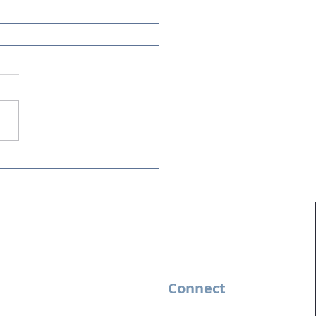
ura de Resultados na
ica: reuniões que
ram entregas.
Connect