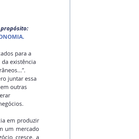
propósito:
ONOMIA.
cados para a 
da existência 
neos...”. 
ro juntar essa 
 em outras 
erar 
negócios.
a em produzir 
em um mercado 
cio cresce, a 