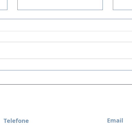
Do faturamento ao caixa – a
Cult
jornada do dinheiro.
prát
most
Email
Telefone