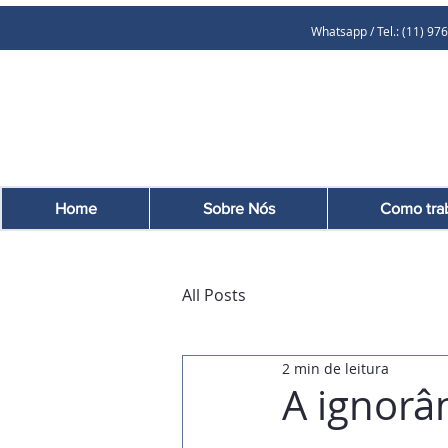
Whatsapp / Tel.: (11
Home
Sobre Nós
Como tra
All Posts
2 min de leitura
A ignorâ