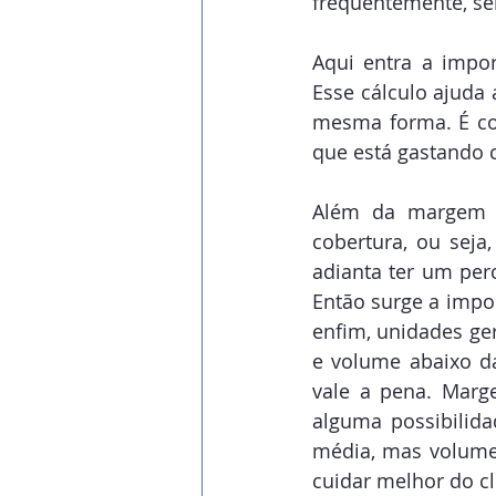
frequentemente, s
Aqui entra a impor
Esse cálculo ajuda 
mesma forma. É com
que está gastando 
Além da margem d
cobertura, ou seja
adianta ter um per
Então surge a import
enfim, unidades ge
e volume abaixo da
vale a pena. Marg
alguma possibilid
média, mas volume 
cuidar melhor do cl