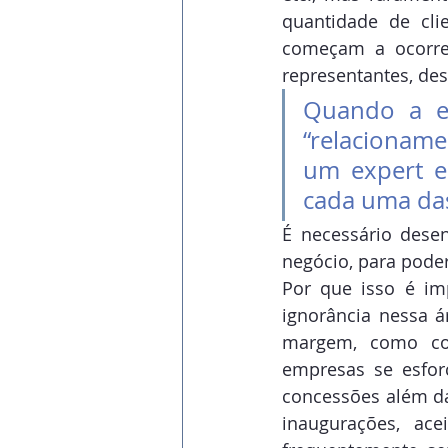
quantidade de cli
começam a ocorrer
representantes, des
Quando a em
“relacioname
um expert e
cada uma das
É necessário desen
negócio, para pode
Por que isso é imp
ignorância nessa á
margem, como con
empresas se esfor
concessões além da
inaugurações, ace