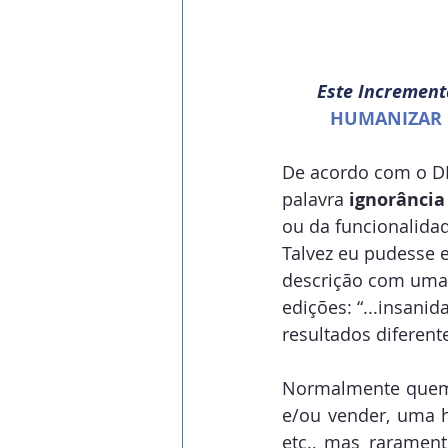
Este Increment
HUMANIZAR 
De acordo com o DIC
palavra 
ignorância
ou da funcionalida
Talvez eu pudesse e
descrição com uma c
edições: “...insani
resultados diferent
Normalmente quem 
e/ou vender, uma 
etc., mas rarament