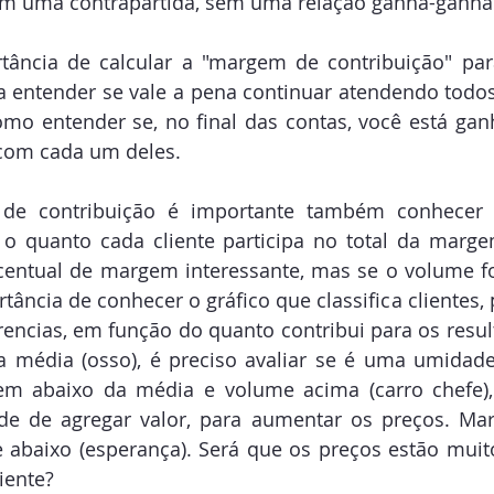
em uma contrapartida, sem uma relação ganha-ganha
tância de calcular a "margem de contribuição" para
a entender se vale a pena continuar atendendo todos 
o entender se, no final das contas, você está gan
com cada um deles.
e contribuição é importante também conhecer
, o quanto cada cliente participa no total da marg
centual de margem interessante, mas se o volume fo
ância de conhecer o gráfico que classifica clientes, p
rencias, em função do quanto contribui para os resu
 média (osso), é preciso avaliar se é uma umidade 
em abaixo da média e volume acima (carro chefe),
ade de agregar valor, para aumentar os preços. Ma
abaixo (esperança). Será que os preços estão muito 
iente?