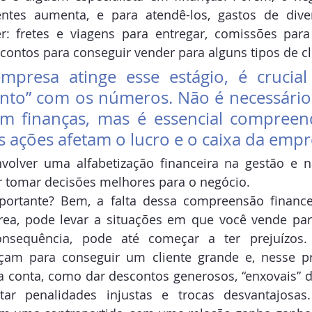
entes aumenta, e para atendê-los, gastos de diver
: fretes e viagens para entregar, comissões para
contos para conseguir vender para alguns tipos de cli
presa atinge esse estágio, é crucial 
nto” com os números. Não é necessário 
m finanças, mas é essencial compreen
 ações afetam o lucro e o caixa da empr
volver uma alfabetização financeira na gestão e na
r tomar decisões melhores para o negócio. 
ortante? Bem, a falta dessa compreensão financeir
rea, pode levar a situações em que você vende para
sequência, pode até começar a ter prejuízos. M
çam para conseguir um cliente grande e, nesse pr
 conta, como dar descontos generosos, “enxovais” de
itar penalidades injustas e trocas desvantajosas.