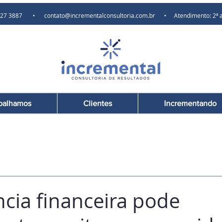
) 97627 3887 •
contato@incrementalconsultoria.com.br
• Atendimento: 2ª a 6ª
balhamos
Clientes
Incrementando
ncia financeira pode