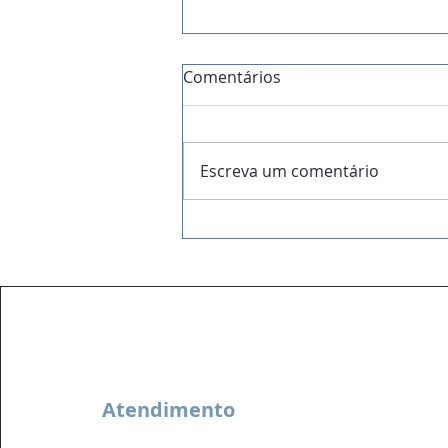
Comentários
Escreva um comentário
Análise de Viabilidade:
antes de investir, é
essencial fazer conta.
Atendimento