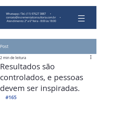
Whatsapp / Tel.:
(11) 97627 3887
•
contato@incrementalconsultoria.com.br
•
Atendimento: 2ª a 6ª feira - 8:00 às 18:00
Post
2 min de leitura
Resultados são
controlados, e pessoas
devem ser inspiradas.
#165