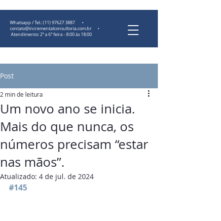
Whatsapp / Tel.:
(11) 97627 3887
•
contato@incrementalconsultoria.com.br
•
Atendimento: 2ª a 6ª feira - 8:00 às 18:00
Post
2 min de leitura
Um novo ano se inicia.
Mais do que nunca, os
números precisam “estar
nas mãos”.
Atualizado:
4 de jul. de 2024
#145