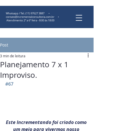
Whatsapp / Tel.:
(11) 97627 3887
•
contato@incrementalconsultoria.com.br
•
Atendimento: 2ª a 6ª feira - 8:00 às 18:00
Post
3 min de leitura
Planejamento 7 x 1
Improviso.
#67
Este Incrementando foi criado como 
um meio para vivermos nosso 