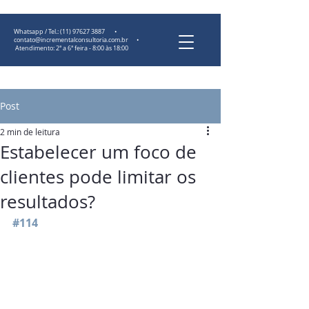
Whatsapp / Tel.:
(11) 97627 3887
•
contato@incrementalconsultoria.com.br
•
Atendimento: 2ª a 6ª feira - 8:00 às 18:00
Post
2 min de leitura
Estabelecer um foco de
clientes pode limitar os
resultados?
#114