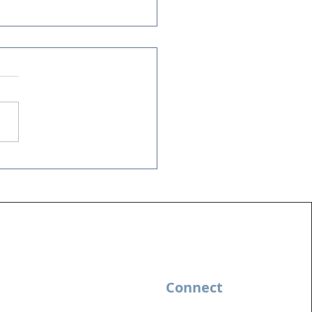
ura de Resultados na
ica: reuniões que
ram entregas.
Connect