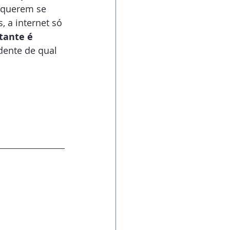
 querem se 
 a internet só 
tante é 
dente de qual 