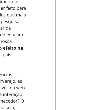
cimento e 
r feito para 
ades que mais 
pesquisas, 
ar da 
de educar o 
nossa 
 efeito na 
cipais 
ócios. 
Varejo, as 
avés da web 
 interação 
rnecedor? O 
u seja, 