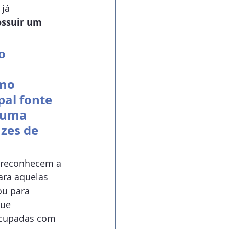
já 
ossuir um 
o 
mo 
pal fonte 
 uma 
zes de 
 reconhecem a 
ara aquelas 
u para 
ue 
ocupadas com 