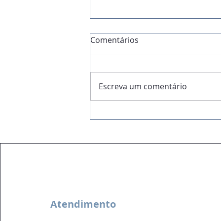
Comentários
Escreva um comentário
Análise de Viabilidade:
antes de investir, é
essencial fazer conta.
Atendimento