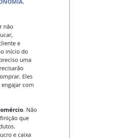
ONOMIA.
r não 
ducar, 
liente e 
o início do 
 preciso uma 
ecisarão 
omprar. Eles 
e engajar com 
comércio
. Não 
finição que 
dutos. 
ucro e caixa 