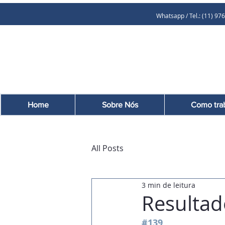
Whatsapp / Tel.: (11
Home
Sobre Nós
Como tra
All Posts
3 min de leitura
Resultad
#139