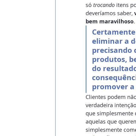
só 
trocando
 itens p
deveríamos saber, 
bem maravilhoso
.
Certamente 
eliminar a 
precisando c
produtos, be
do resultad
consequênci
promover a 
Clientes podem nã
verdadeira intenção
que simplesmente q
aquelas que querem
simplesmente comer