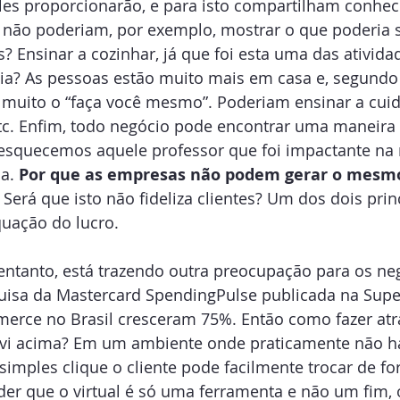
eles proporcionarão, e para isto compartilham conhe
ão poderiam, por exemplo, mostrar o que poderia se
s? Ensinar a cozinhar, já que foi esta uma das ativid
a? As pessoas estão muito mais em casa e, segundo 
ito o “faça você mesmo”. Poderiam ensinar a cuid
etc. Enfim, todo negócio pode encontrar uma maneira 
 esquecemos aquele professor que foi impactante na 
a. 
Por que as empresas não podem gerar o mesmo
 Será que isto não fideliza clientes? Um dos dois prin
uação do lucro.
ntanto, está trazendo outra preocupação para os neg
sa da Mastercard SpendingPulse publicada na Super
erce no Brasil cresceram 75%. Então como fazer atr
evi acima? Em um ambiente onde praticamente não há
mples clique o cliente pode facilmente trocar de fo
er que o virtual é só uma ferramenta e não um fim, o