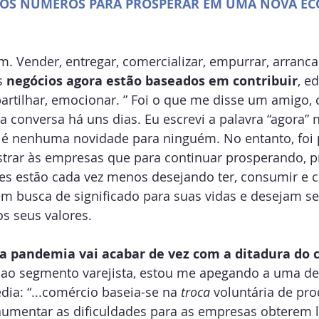
OS NÚMEROS PARA PROSPERAR EM UMA NOVA EC
 Vender, entregar, comercializar, empurrar, arranca
 
negócios agora estão baseados em contribuir
, e
artilhar, emocionar. ” Foi o que me disse um amigo, c
conversa há uns dias. Eu escrevi a palavra “agora” n
o é nenhuma novidade para ninguém. No entanto, foi
rar às empresas que para continuar prosperando, pr
es estão cada vez menos desejando ter, consumir e c
em busca de significado para suas vidas e desejam s
s seus valores.
a pandemia vai acabar de vez com a ditadura do 
 ao segmento varejista, estou me apegando a uma de
dia: “...comércio baseia-se na 
troca
 voluntária de pro
aumentar as dificuldades para as empresas obterem l