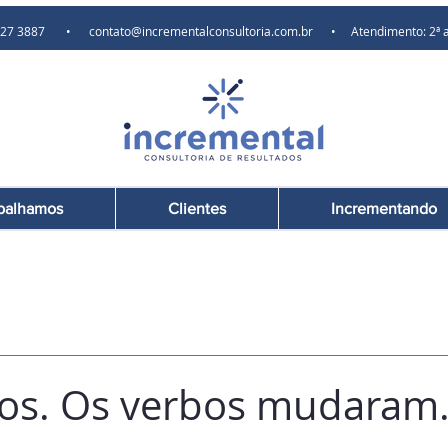
) 97627 3887 •
contato@incrementalconsultoria.com.br
• Atendimento: 2ª a 6ª
balhamos
Clientes
Incrementando
os. Os verbos mudaram