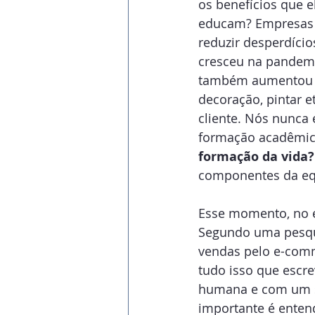
os benefícios que 
educam? Empresas n
reduzir desperdício
cresceu na pandemi
também aumentou mu
decoração, pintar 
cliente. Nós nunca
formação acadêmic
formação da vida?
componentes da eq
Esse momento, no e
Segundo uma pesqui
vendas pelo e-comm
tudo isso que escr
humana e com um si
importante é entend