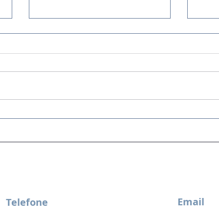
Do faturamento ao caixa – a
Cult
jornada do dinheiro.
prát
most
Email
Telefone