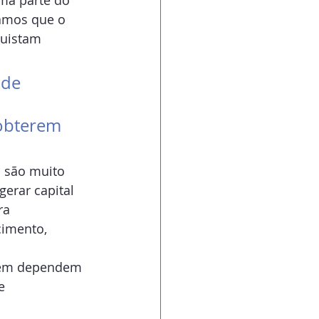
ma parte do 
tamos que o 
quistam 
 de 
obterem 
 são muito 
gerar capital 
ra 
cimento, 
bém dependem 
e 