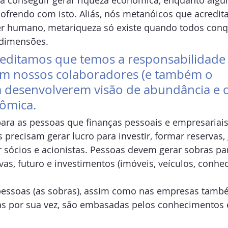
a conseguir gerar riqueza econômica, enquanto algu
sofrendo com isto. Aliás, nós metanóicos que acredi
 ser humano, metariqueza só existe quando todos con
 dimensões. 
reditamos que temos a responsabilidade
om nossos colaboradores (e também o 
 desenvolverem visão de abundância e 
ômica.
ra as pessoas que finanças pessoais e empresariais
 precisam gerar lucro para investir, formar reservas, 
 sócios e acionistas. Pessoas devem gerar sobras pa
vas, futuro e investimentos (imóveis, veículos, conhe
 pessoas (as sobras), assim como nas empresas tam
tas por sua vez, são embasadas pelos conhecimentos 