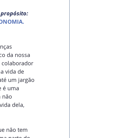
propósito:
ONOMIA.
nças 
oco da nossa 
 colaborador 
a vida de 
até um jargão 
e é uma 
a não 
ida dela, 
ue não tem 