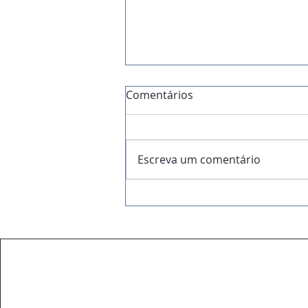
Comentários
Escreva um comentário
Análise de Viabilidade:
antes de investir, é
essencial fazer conta.