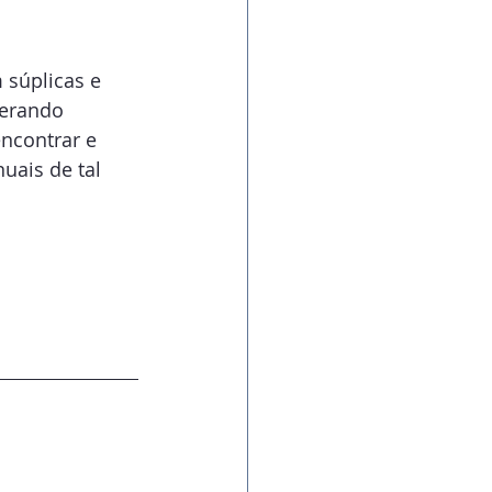
 súplicas e 
gerando 
ncontrar e 
uais de tal 