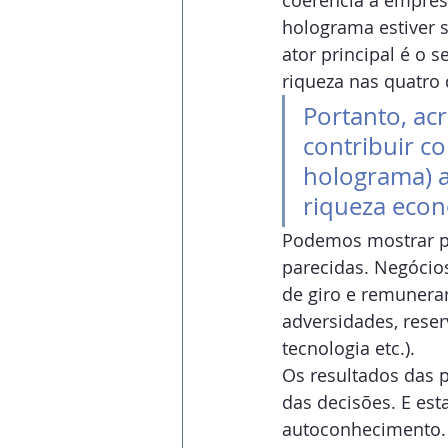
coerência a empres
holograma estiver 
ator principal é o
riqueza nas quatro
Portanto, ac
contribuir c
holograma) a
riqueza econ
Podemos mostrar pa
parecidas. Negócios
de giro e remunerar
adversidades, reser
tecnologia etc.).
Os resultados das
das decisões. E es
autoconhecimento.