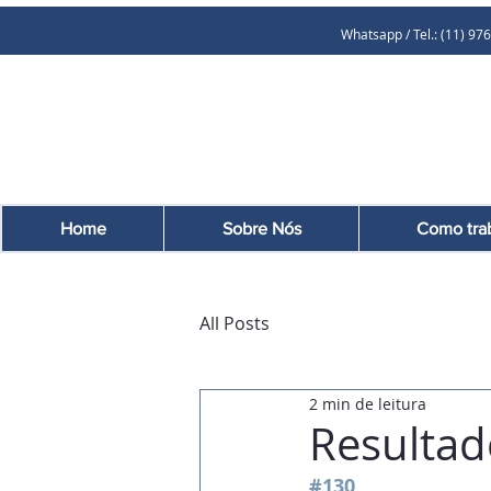
Whatsapp / Tel.: (11
Home
Sobre Nós
Como tra
All Posts
2 min de leitura
Resultad
#130