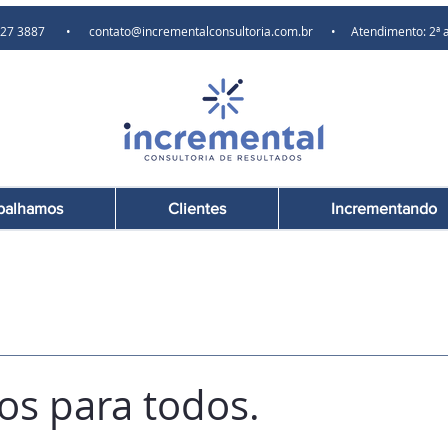
) 97627 3887 •
contato@incrementalconsultoria.com.br
• Atendimento: 2ª a 6ª
balhamos
Clientes
Incrementando
os para todos.