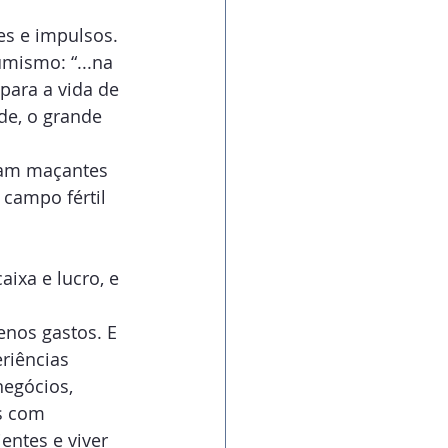
es e impulsos. 
mismo: “...na 
para a vida de 
de, o grande 
ram maçantes 
campo fértil 
ixa e lucro, e 
nos gastos. E 
riências 
negócios, 
s com 
entes e viver 